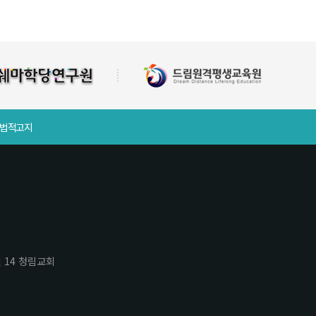
 법적고지
번길 14 청림교회