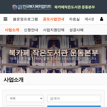
안내
돌봄운영프로그램
공모사업안내
자료실
게시판
사업소개
신청안내
사업지원단체
성공사례
북카페 작은도서관 운동본부
언제나 최선을 다하여 좋은 정보와 서비스로 섬기겠습니다.
사업소개